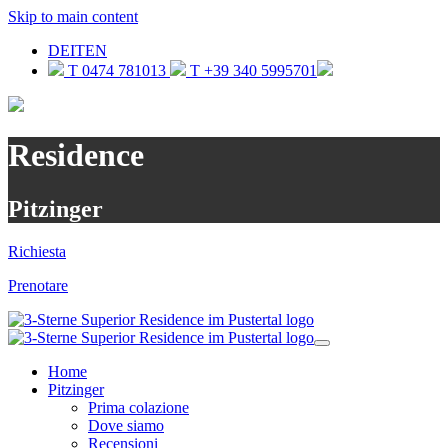
Skip to main content
DE
IT
EN
T 0474 781013
T +39 340 5995701
Residence
Pitzinger
Richiesta
Prenotare
Home
Pitzinger
Prima colazione
Dove siamo
Recensioni