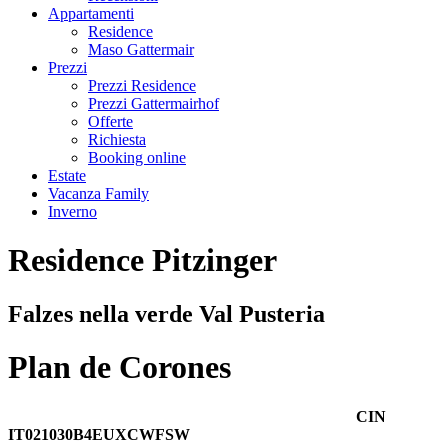
Appartamenti
Residence
Maso Gattermair
Prezzi
Prezzi Residence
Prezzi Gattermairhof
Offerte
Richiesta
Booking online
Estate
Vacanza Family
Inverno
Residence Pitzinger
Falzes nella verde Val Pusteria
Plan de Corones
CIN
IT021030B4EUXCWFSW