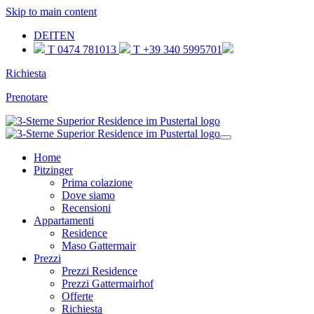
Skip to main content
DE
IT
EN
T 0474 781013
T +39 340 5995701
Richiesta
Prenotare
Home
Pitzinger
Prima colazione
Dove siamo
Recensioni
Appartamenti
Residence
Maso Gattermair
Prezzi
Prezzi Residence
Prezzi Gattermairhof
Offerte
Richiesta