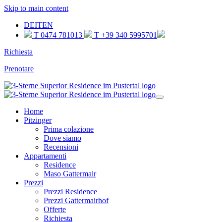
Skip to main content
DE
IT
EN
T 0474 781013
T +39 340 5995701
Richiesta
Prenotare
Home
Pitzinger
Prima colazione
Dove siamo
Recensioni
Appartamenti
Residence
Maso Gattermair
Prezzi
Prezzi Residence
Prezzi Gattermairhof
Offerte
Richiesta